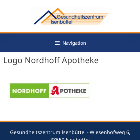
Zum
Inhalt
springen
Navigation
Logo Nordhoff Apotheke
Gesundheitszentrum Isenbüttel - Wiesenhofweg 6,
38550 Isenbüttel